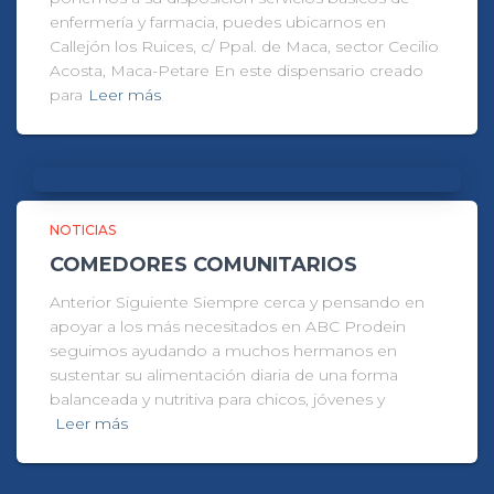
enfermería y farmacia, puedes ubicarnos en
Callejón los Ruices, c/ Ppal. de Maca, sector Cecilio
Acosta, Maca-Petare En este dispensario creado
para
Leer más
NOTICIAS
COMEDORES COMUNITARIOS
Anterior Siguiente Siempre cerca y pensando en
apoyar a los más necesitados en ABC Prodein
seguimos ayudando a muchos hermanos en
sustentar su alimentación diaria de una forma
balanceada y nutritiva para chicos, jóvenes y
Leer más