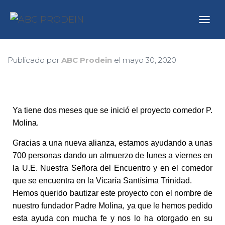
C
A
M
B
Publicado por
ABC Prodein
el
mayo 30, 2020
I
A
R
M
O
Ya tiene dos meses que se inició el proyecto comedor P.
D
Molina.
O
D
E
Gracias a una nueva alianza, estamos ayudando a unas
N
700 personas dando un almuerzo de lunes a viernes en
A
la U.E. Nuestra Señora del Encuentro y en el comedor
V
que se encuentra en la Vicaría Santísima Trinidad.
E
G
Hemos querido bautizar este proyecto con el nombre de
A
nuestro fundador Padre Molina, ya que le hemos pedido
C
esta ayuda con mucha fe y nos lo ha otorgado en su
I