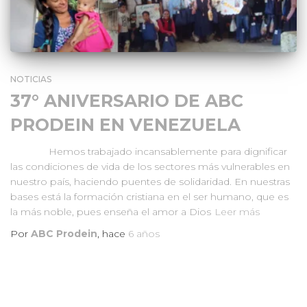
NOTICIAS
37° ANIVERSARIO DE ABC
PRODEIN EN VENEZUELA
Hemos trabajado incansablemente para dignificar
las condiciones de vida de los sectores más vulnerables en
nuestro país, haciendo puentes de solidaridad. En nuestras
bases está la formación cristiana en el ser humano, que es
la más noble, pues enseña el amor a Dios
Leer más
Por
ABC Prodein
, hace
6 años