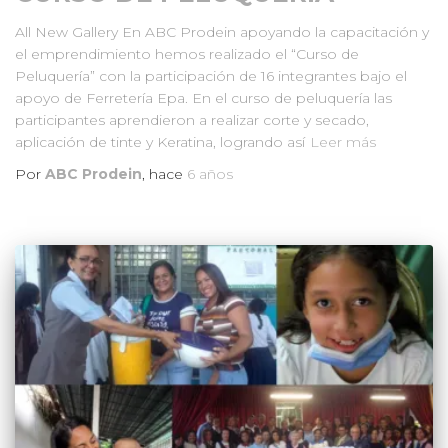
All New Gallery En ABC Prodein apoyando la capacitación y
el emprendimiento hemos realizado el “Curso de
Peluquería” con la participación de 16 integrantes bajo el
apoyo de Ferretería Epa. En el curso de peluquería las
participantes aprendieron a realizar corte y secado,
aplicación de tinte y Keratina, logrando así
Leer más
Por
ABC Prodein
, hace
6 años