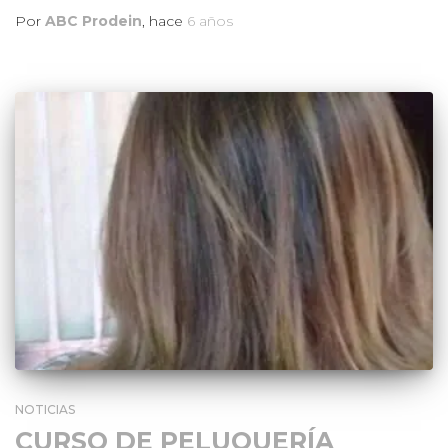
Por
ABC Prodein
, hace
6 años
NOTICIAS
CURSO DE PELUQUERÍA