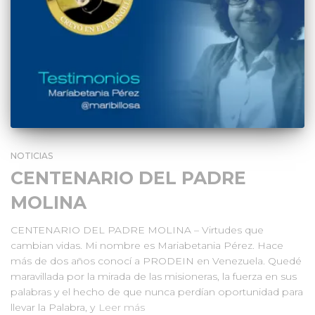
NOTICIAS
CENTENARIO DEL PADRE
MOLINA
CENTENARIO DEL PADRE MOLINA – Virtudes que
cambian vidas. Mi nombre es Mariabetania Pérez. Hace
más de dos años conocí a PRODEIN en Venezuela. Quedé
maravillada por la mirada de las misioneras, la fuerza en sus
palabras y el hecho de que nunca perdían oportunidad para
llevar la Palabra, y
Leer más