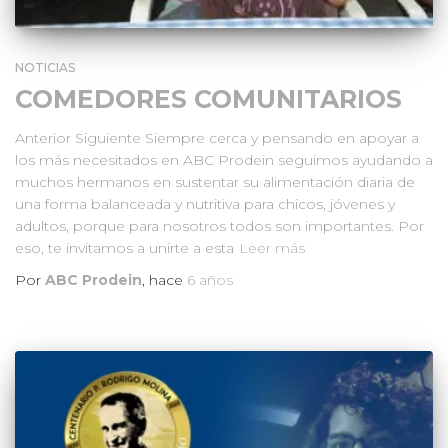
NOTICIAS
COMEDORES COMUNITARIOS
Anterior Siguiente Siempre cerca y pensando en apoyar a
los más necesitados en ABC Prodein seguimos ayudando a
muchos hermanos en sustentar su alimentación diaria de
una forma balanceada y nutritiva para chicos, jóvenes y
adultos, porque para nosotros todos son importantes. Por
eso, te invitamos a unirte a esta
Leer más
Por
ABC Prodein
, hace
6 años