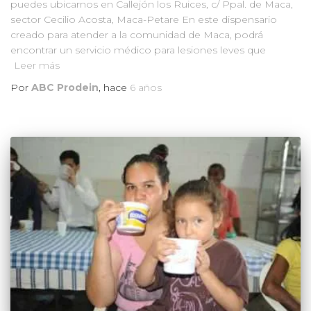
puedes ubicarnos en Callejón los Ruices, c/ Ppal. de Maca,
sector Cecilio Acosta, Maca-Petare En este dispensario
creado para atender a la comunidad de Maca, podrá
encontrar un servicio médico para lesiones leves que
Leer más
Por
ABC Prodein
, hace
6 años