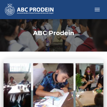
CAMB
MOD
DE
NAVE
ABC Prodein